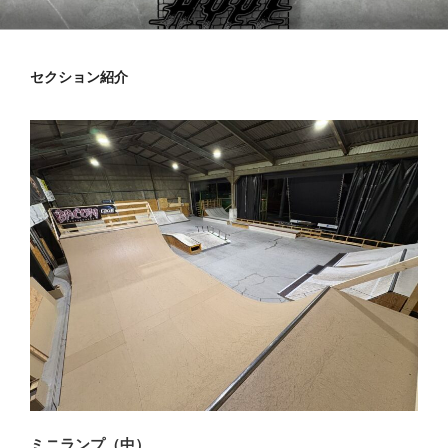
コ
HYPESKATEPARK
ン
テ
セクション紹介
ン
ツ
へ
ス
キ
ッ
プ
ミニランプ（中）